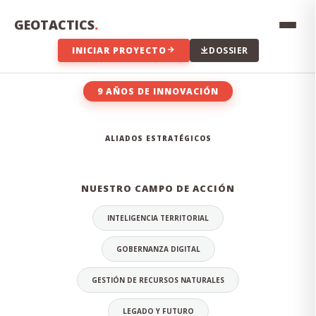
Innovación constante, transparencia en los datos,
compromiso con el territorio y excelencia técnica en cada
GEOTACTICS
.
proyecto que emprendemos.
INICIAR PROYECTO
DOSSIER
9 AÑOS DE INNOVACIÓN
EL EQUIPO DETRÁS DE LA
ALIADOS ESTRATÉGICOS
INNOVACIÓN
NUESTRO CAMPO DE ACCIÓN
INTELIGENCIA TERRITORIAL
GOBERNANZA DIGITAL
GESTIÓN DE RECURSOS NATURALES
LEGADO Y FUTURO