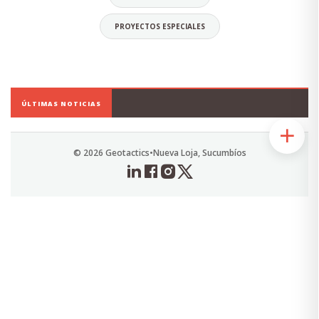
PROYECTOS ESPECIALES
Daniel Orellana Torres
CEO
ÚLTIMAS NOTICIAS
Economista, Ingeniero Comercial.
Especialista en Diseño y Elaboración de
Proyectos Sociales.
© 2026 Geotactics
•
Nueva Loja, Sucumbíos
Alias: Chuky
Email