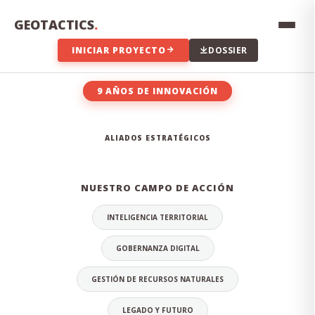
Innovación constante, transparencia en los datos,
compromiso con el territorio y excelencia técnica en cada
GEOTACTICS
.
proyecto que emprendemos.
INICIAR PROYECTO
DOSSIER
9 AÑOS DE INNOVACIÓN
EL EQUIPO DETRÁS DE LA
ALIADOS ESTRATÉGICOS
INNOVACIÓN
NUESTRO CAMPO DE ACCIÓN
INTELIGENCIA TERRITORIAL
GOBERNANZA DIGITAL
GESTIÓN DE RECURSOS NATURALES
LEGADO Y FUTURO