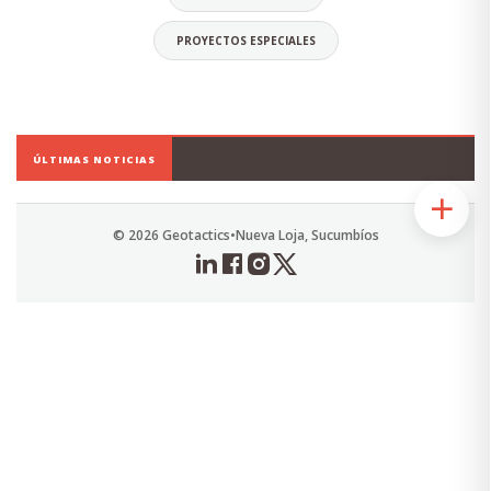
PROYECTOS ESPECIALES
Daniel Orellana Torres
CEO
ÚLTIMAS NOTICIAS
Economista, Ingeniero Comercial.
Especialista en Diseño y Elaboración de
Proyectos Sociales.
© 2026 Geotactics
•
Nueva Loja, Sucumbíos
Alias: Chuky
Email