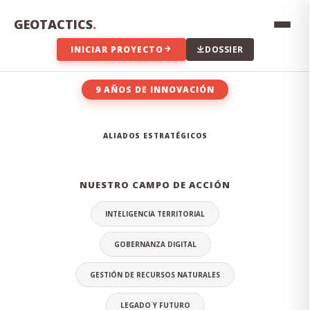
Innovación constante, transparencia en los datos,
compromiso con el territorio y excelencia técnica en cada
GEOTACTICS
.
proyecto que emprendemos.
INICIAR PROYECTO
DOSSIER
9 AÑOS DE INNOVACIÓN
EL EQUIPO DETRÁS DE LA
ALIADOS ESTRATÉGICOS
INNOVACIÓN
NUESTRO CAMPO DE ACCIÓN
INTELIGENCIA TERRITORIAL
GOBERNANZA DIGITAL
GESTIÓN DE RECURSOS NATURALES
LEGADO Y FUTURO