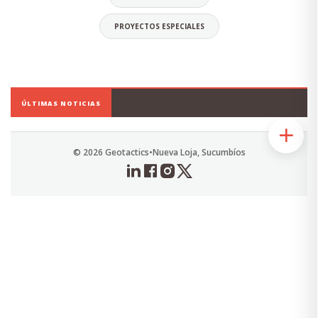
PROYECTOS ESPECIALES
Daniel Orellana Torres
CEO
ÚLTIMAS NOTICIAS
Economista, Ingeniero Comercial.
Especialista en Diseño y Elaboración de
Proyectos Sociales.
© 2026 Geotactics
•
Nueva Loja, Sucumbíos
Alias: Chuky
Email