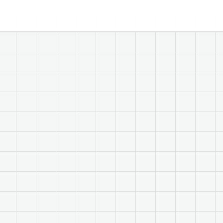
Economista, Ingeniero Comercial.
Especialista en Diseño y Elaboración de
Proyectos Sociales.
Alias: Chuky
Email