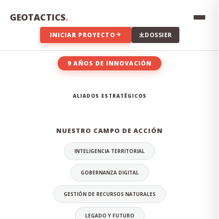
Innovación constante, transparencia en los datos,
compromiso con el territorio y excelencia técnica en cada
GEOTACTICS
.
proyecto que emprendemos.
INICIAR PROYECTO
DOSSIER
9 AÑOS DE INNOVACIÓN
EL EQUIPO DETRÁS DE LA
ALIADOS ESTRATÉGICOS
INNOVACIÓN
NUESTRO CAMPO DE ACCIÓN
INTELIGENCIA TERRITORIAL
GOBERNANZA DIGITAL
GESTIÓN DE RECURSOS NATURALES
LEGADO Y FUTURO