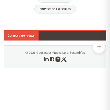
PROYECTOS ESPECIALES
Daniel Orellana Torres
CEO
ÚLTIMAS NOTICIAS
Economista, Ingeniero Comercial.
Especialista en Diseño y Elaboración de
Proyectos Sociales.
© 2026 Geotactics
•
Nueva Loja, Sucumbíos
Alias: Chuky
Email