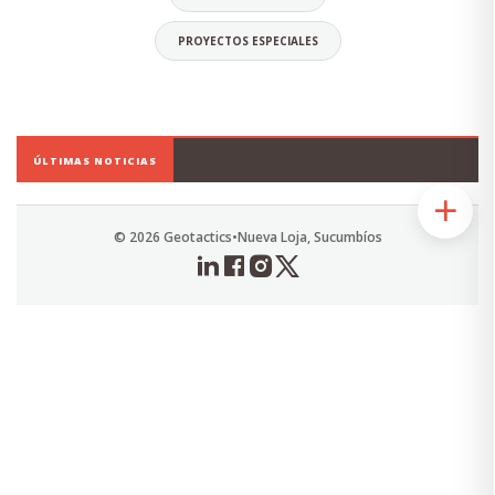
PROYECTOS ESPECIALES
Daniel Orellana Torres
CEO
ÚLTIMAS NOTICIAS
Economista, Ingeniero Comercial.
Especialista en Diseño y Elaboración de
Proyectos Sociales.
© 2026 Geotactics
•
Nueva Loja, Sucumbíos
Alias: Chuky
Email