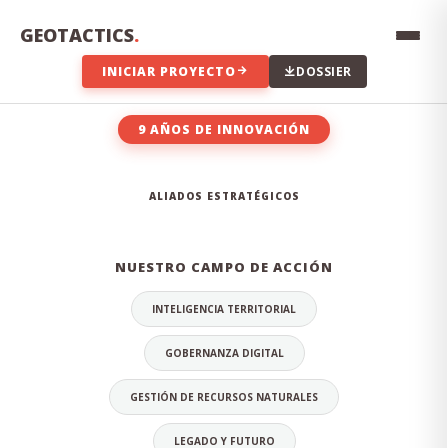
Innovación constante, transparencia en los datos,
compromiso con el territorio y excelencia técnica en cada
GEOTACTICS
.
proyecto que emprendemos.
INICIAR PROYECTO
DOSSIER
9 AÑOS DE INNOVACIÓN
EL EQUIPO DETRÁS DE LA
ALIADOS ESTRATÉGICOS
INNOVACIÓN
NUESTRO CAMPO DE ACCIÓN
INTELIGENCIA TERRITORIAL
GOBERNANZA DIGITAL
GESTIÓN DE RECURSOS NATURALES
LEGADO Y FUTURO