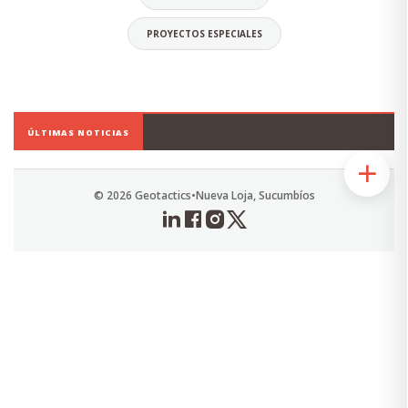
PROYECTOS ESPECIALES
Daniel Orellana Torres
CEO
ÚLTIMAS NOTICIAS
Economista, Ingeniero Comercial.
Especialista en Diseño y Elaboración de
Proyectos Sociales.
© 2026 Geotactics
•
Nueva Loja, Sucumbíos
Alias: Chuky
Email