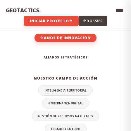
Innovación constante, transparencia en los datos,
compromiso con el territorio y excelencia técnica en cada
GEOTACTICS
.
proyecto que emprendemos.
INICIAR PROYECTO
DOSSIER
9 AÑOS DE INNOVACIÓN
EL EQUIPO DETRÁS DE LA
ALIADOS ESTRATÉGICOS
INNOVACIÓN
NUESTRO CAMPO DE ACCIÓN
INTELIGENCIA TERRITORIAL
GOBERNANZA DIGITAL
GESTIÓN DE RECURSOS NATURALES
LEGADO Y FUTURO