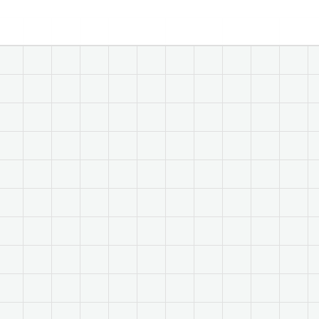
Economista, Ingeniero Comercial.
Especialista en Diseño y Elaboración de
Proyectos Sociales.
Alias: Chuky
Email