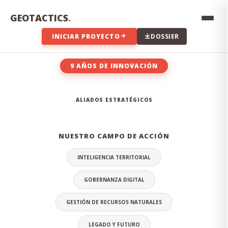
Innovación constante, transparencia en los datos,
compromiso con el territorio y excelencia técnica en cada
GEOTACTICS
.
proyecto que emprendemos.
INICIAR PROYECTO
DOSSIER
9 AÑOS DE INNOVACIÓN
EL EQUIPO DETRÁS DE LA
ALIADOS ESTRATÉGICOS
INNOVACIÓN
NUESTRO CAMPO DE ACCIÓN
INTELIGENCIA TERRITORIAL
GOBERNANZA DIGITAL
GESTIÓN DE RECURSOS NATURALES
LEGADO Y FUTURO