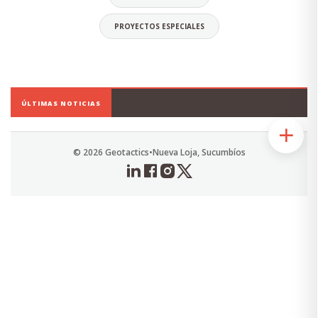
PROYECTOS ESPECIALES
Daniel Orellana Torres
CEO
ÚLTIMAS NOTICIAS
Economista, Ingeniero Comercial.
Especialista en Diseño y Elaboración de
Proyectos Sociales.
© 2026 Geotactics
•
Nueva Loja, Sucumbíos
Alias: Chuky
Email